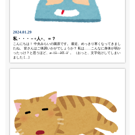
2024.01.29
私・・・－+人+、＝？
こんにちは！ 中央みらいの園原です。 最近、めっきり寒くなってきまし
たね。 皆さんはご体調いかがでしょうか？ 私は……こんなに身体が弱か
ったっけ？と思うほど、æ–‡å­—åŒ–ã‘ 。 （おっと、文字化けしてしまい
ました […]