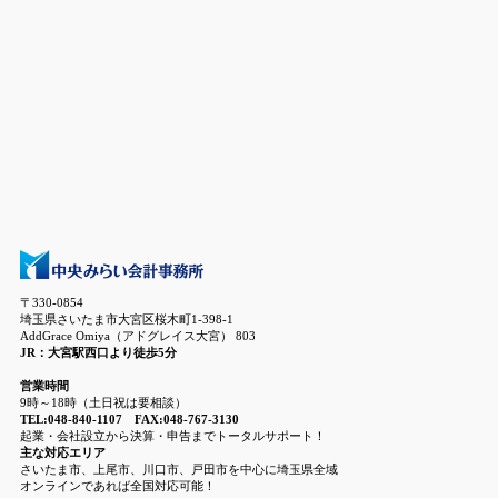
〒330-0854
埼玉県さいたま市大宮区桜木町1-398-1
AddGrace Omiya（アドグレイス大宮） 803
JR：大宮駅西口より徒歩5分
営業時間
9時～18時（土日祝は要相談）
TEL:048-840-1107 FAX:048-767-3130
起業・会社設立から決算・申告までトータルサポート！
主な対応エリア
さいたま市、上尾市、川口市、戸田市を中心に埼玉県全域
オンラインであれば全国対応可能！