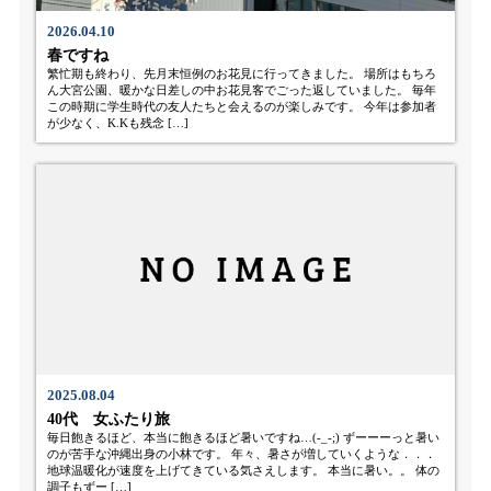
2026.04.10
春ですね
繁忙期も終わり、先月末恒例のお花見に行ってきました。 場所はもちろ
ん大宮公園、暖かな日差しの中お花見客でごった返していました。 毎年
この時期に学生時代の友人たちと会えるのが楽しみです。 今年は参加者
が少なく、K.Kも残念 […]
2025.08.04
40代 女ふたり旅
毎日飽きるほど、本当に飽きるほど暑いですね…(-_-;) ずーーーっと暑い
のが苦手な沖縄出身の小林です。 年々、暑さが増していくような．．．
地球温暖化が速度を上げてきている気さえします。 本当に暑い。。 体の
調子もずー […]