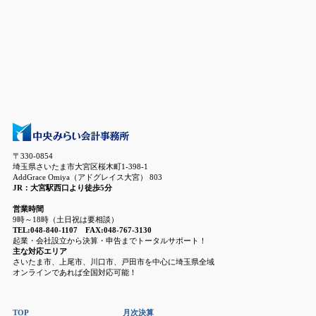
〒330-0854
埼玉県さいたま市大宮区桜木町1-398-1
AddGrace Omiya（アドグレイス大宮） 803
JR：大宮駅西口より徒歩5分
営業時間
9時～18時（土日祝は要相談）
TEL:048-840-1107 FAX:048-767-3130
起業・会社設立から決算・申告までトータルサポート！
主な対応エリア
さいたま市、上尾市、川口市、戸田市を中心に埼玉県全域
オンラインであれば全国対応可能！
TOP
月次決算