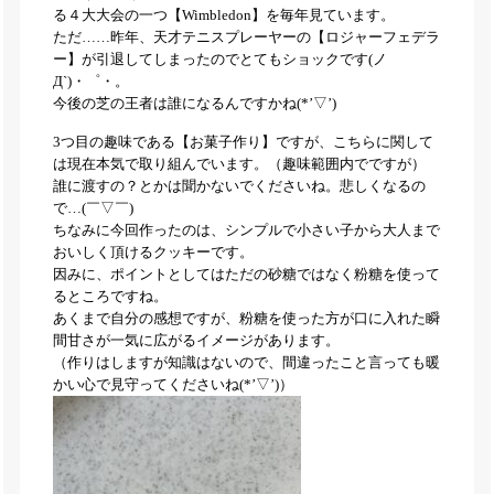
る４大大会の一つ【Wimbledon】を毎年見ています。
ただ……昨年、天才テニスプレーヤーの【ロジャーフェデラ
ー】が引退してしまったのでとてもショックです(ノ
Д`)・゜・。
今後の芝の王者は誰になるんですかね(*’▽’)
3つ目の趣味である【お菓子作り】ですが、こちらに関して
は現在本気で取り組んでいます。（趣味範囲内でですが）
誰に渡すの？とかは聞かないでくださいね。悲しくなるの
で…(￣▽￣)
ちなみに今回作ったのは、シンプルで小さい子から大人まで
おいしく頂けるクッキーです。
因みに、ポイントとしてはただの砂糖ではなく粉糖を使って
るところですね。
あくまで自分の感想ですが、粉糖を使った方が口に入れた瞬
間甘さが一気に広がるイメージがあります。
（作りはしますが知識はないので、間違ったこと言っても暖
かい心で見守ってくださいね(*’▽’)）