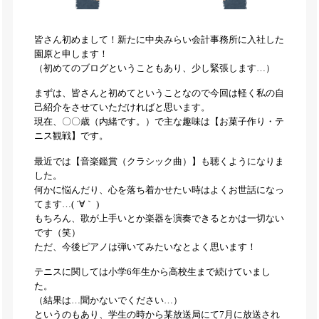
皆さん初めまして！新たに中央みらい会計事務所に入社した
園原と申します！
（初めてのブログということもあり、少し緊張します…）
まずは、皆さんと初めてということなので今回は軽く私の自
己紹介をさせていただければと思います。
現在、〇〇歳（内緒です。）で主な趣味は【お菓子作り・テ
ニス観戦】です。
最近では【音楽鑑賞（クラシック曲）】も聴くようになりま
した。
何かに悩んだり、心を落ち着かせたい時はよくお世話になっ
てます…( ´∀｀ )
もちろん、歌が上手いとか楽器を演奏できるとかは一切ない
です（笑）
ただ、今後ピアノは弾いてみたいなとよく思います！
テニスに関しては小学6年生から高校生まで続けていまし
た。
（結果は…聞かないでください…）
というのもあり、学生の時から某放送局にて7月に放送され