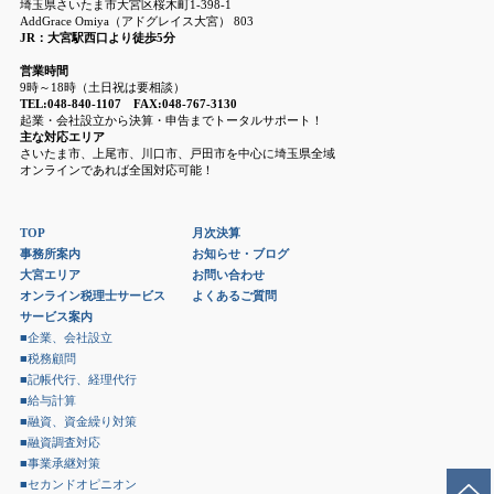
埼玉県さいたま市大宮区桜木町1-398-1
AddGrace Omiya（アドグレイス大宮） 803
JR：大宮駅西口より徒歩5分
営業時間
9時～18時（土日祝は要相談）
TEL:048-840-1107 FAX:048-767-3130
起業・会社設立から決算・申告までトータルサポート！
主な対応エリア
さいたま市、上尾市、川口市、戸田市を中心に埼玉県全域
オンラインであれば全国対応可能！
TOP
月次決算
事務所案内
お知らせ・ブログ
大宮エリア
お問い合わせ
オンライン税理士サービス
よくあるご質問
サービス案内
■企業、会社設立
■税務顧問
■記帳代行、経理代行
■給与計算
■融資、資金繰り対策
■融資調査対応
■事業承継対策
■セカンドオピニオン