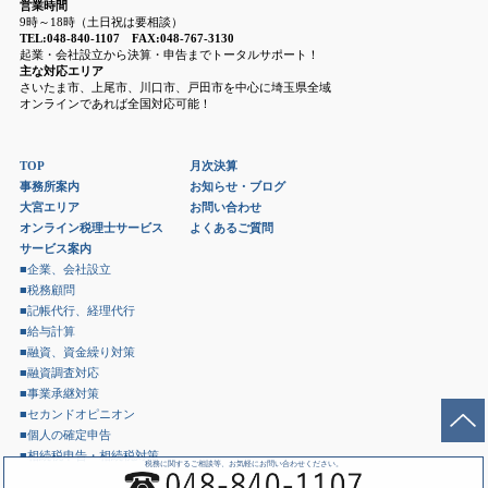
営業時間
9時～18時（土日祝は要相談）
TEL:048-840-1107 FAX:048-767-3130
起業・会社設立から決算・申告までトータルサポート！
主な対応エリア
さいたま市、上尾市、川口市、戸田市を中心に埼玉県全域
オンラインであれば全国対応可能！
TOP
月次決算
事務所案内
お知らせ・ブログ
大宮エリア
お問い合わせ
オンライン税理士サービス
よくあるご質問
サービス案内
■企業、会社設立
■税務顧問
■記帳代行、経理代行
■給与計算
■融資、資金繰り対策
■融資調査対応
■事業承継対策
■セカンドオピニオン
■個人の確定申告
■相続税申告・相続税対策
税務に関するご相談等、お気軽にお問い合わせください。