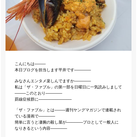
こんにちは────
本日ブログを担当します平井です──────
みなさんエンタメ楽しんでますか──────
私は「ザ・ファブル」の第一部を日曜日に一気読みしまして
────このとおり──────
罫線症候群に────────────
「ザ・ファブル」とは────週刊ヤングマガジンで連載され
ている漫画で──────
簡単に言うと凄腕の殺し屋が──────プロとして一般人に
なりきるという内容──────