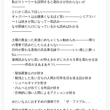
私がストーリーを説明すると面白さが伝わらないが
──────
とにかく読んでほしい────────────
ギャグパートはお腹痛くなるほど笑い──────シリアスパ
ートは続きが気になって一気読み────────
なぜ罫線だらけになっているかも読めばわかる
─────────
土曜の夜会った友達にめちゃくちゃ勧められ──────帰り
の電車で読みだしたら止まらない──────
日付が変わる直前の京浜東北線で──────いい感じに酔っ
払い──────
漫画読みながら笑いが抑えきれずにカタカタ肩を震わせる女
──────存在がまあまあキツい──────
・疑似家族ものが好き
・殺伐とした生い立ちの人間が日常生活を送る話が好き
・シュールギャグが好き
・のんべえが出てくる作品が好き
・圧倒的に強い人間によるアクションが好き
みたいな人におすすめの漫画です、「ザ・ファブル」。