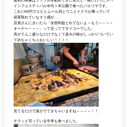
最初の画像はファブルを勧めてきた友人と一緒に行ったスペ
インフェスティバル＠代々木公園で食べたパエリヤです。
これ1300円でエビとムール貝とウニとイクラが乗っていて
採算取れていなそう感が……
店員さんにきいたら「全然利益とれてないよ～もう～～～～
オーナー～～～」って言っててサイコーでした。
具がてんこ盛りなだけでなくて炭火の味がしっかりついてい
てめちゃくちゃおいしい！！！！
見てるだけで涎がでてきちゃいますね～～～～！！
チラッと写っている牛串も食べました。