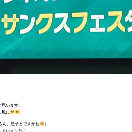
と思います。
ん風に
）
ん、息子とですがね
）
しまいました‼