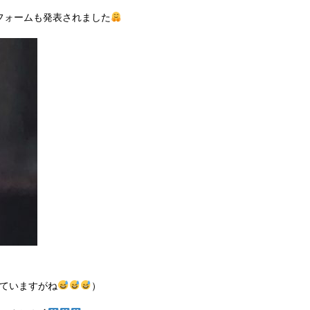
フォームも発表されました
ていますがね
）