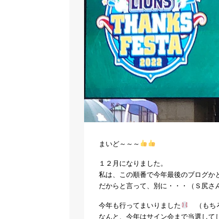
まいど～～～
１２月になりました。
私は、この順番で今年最後のブログか
だからと言って、別に・・・（Ｓ尻さ
今年も行ってまいりました
（もちろ
なんと、今年はサイン会まで当選して