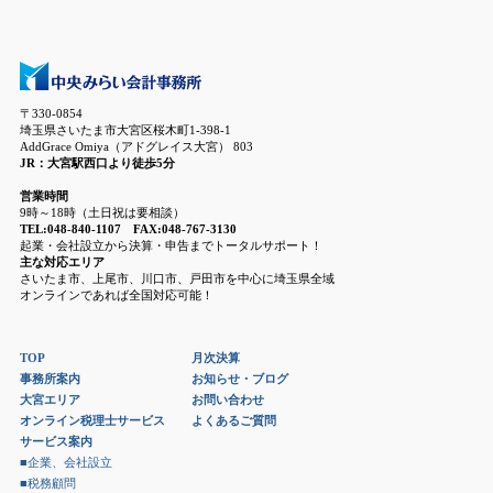
〒330-0854
埼玉県さいたま市大宮区桜木町1-398-1
AddGrace Omiya（アドグレイス大宮） 803
JR：大宮駅西口より徒歩5分
営業時間
9時～18時（土日祝は要相談）
TEL:048-840-1107 FAX:048-767-3130
起業・会社設立から決算・申告までトータルサポート！
主な対応エリア
さいたま市、上尾市、川口市、戸田市を中心に埼玉県全域
オンラインであれば全国対応可能！
TOP
月次決算
事務所案内
お知らせ・ブログ
大宮エリア
お問い合わせ
オンライン税理士サービス
よくあるご質問
サービス案内
■企業、会社設立
■税務顧問