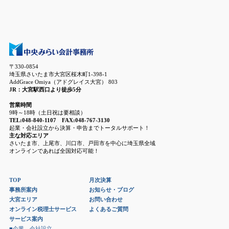
〒330-0854
埼玉県さいたま市大宮区桜木町1-398-1
AddGrace Omiya（アドグレイス大宮） 803
JR：大宮駅西口より徒歩5分
営業時間
9時～18時（土日祝は要相談）
TEL:048-840-1107 FAX:048-767-3130
起業・会社設立から決算・申告までトータルサポート！
主な対応エリア
さいたま市、上尾市、川口市、戸田市を中心に埼玉県全域
オンラインであれば全国対応可能！
TOP
月次決算
事務所案内
お知らせ・ブログ
大宮エリア
お問い合わせ
オンライン税理士サービス
よくあるご質問
サービス案内
■企業、会社設立