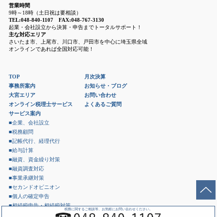
営業時間
9時～18時（土日祝は要相談）
TEL:048-840-1107 FAX:048-767-3130
起業・会社設立から決算・申告までトータルサポート！
主な対応エリア
さいたま市、上尾市、川口市、戸田市を中心に埼玉県全域
オンラインであれば全国対応可能！
TOP
月次決算
事務所案内
お知らせ・ブログ
大宮エリア
お問い合わせ
オンライン税理士サービス
よくあるご質問
サービス案内
■企業、会社設立
■税務顧問
■記帳代行、経理代行
■給与計算
■融資、資金繰り対策
■融資調査対応
■事業承継対策
■セカンドオピニオン
■個人の確定申告
■相続税申告・相続税対策
税務に関するご相談等、お気軽にお問い合わせください。