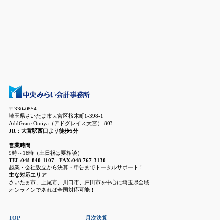
〒330-0854
埼玉県さいたま市大宮区桜木町1-398-1
AddGrace Omiya（アドグレイス大宮） 803
JR：大宮駅西口より徒歩5分
営業時間
9時～18時（土日祝は要相談）
TEL:048-840-1107 FAX:048-767-3130
起業・会社設立から決算・申告までトータルサポート！
主な対応エリア
さいたま市、上尾市、川口市、戸田市を中心に埼玉県全域
オンラインであれば全国対応可能！
TOP
月次決算