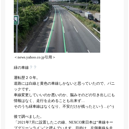
＜news.yahoo.co.jp引用＞
緑の車線
運転歴２０年。
道路には白線と黄色の車線しかないと思っていたので、パニ
ックです。
車線変更していいのか悪いのか、脳みそのどの引き出しにも
情報はなく、走行を止めることも出来ず…
そのうち緑車線はなくなり、不安だけが残ったという…(-“-)
後で調べました。
「2021年7月に設置したこの線、NEXCO東日本は“車線キー
プグリーンライン”と呼んでいます。目的は、左側車線を走