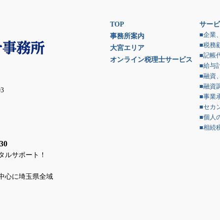
TOP
サービ
■企業
事務所案内
■税務
大宮エリア
■記帳
オンライン税理士サービス
■給与
■融資
■融資
3
■事業
■セカ
■個人
■相続
30
タルサポート！
中心に埼玉県全域