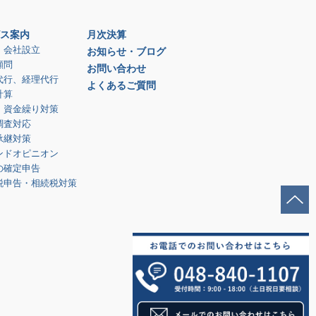
ス案内
月次決算
、会社設立
お知らせ・ブログ
顧問
お問い合わせ
代行、経理代行
よくあるご質問
計算
、資金繰り対策
調査対応
承継対策
ンドオピニオン
の確定申告
税申告・相続税対策