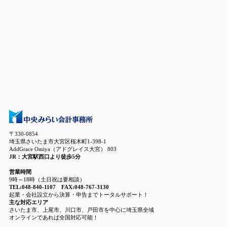
〒330-0854
埼玉県さいたま市大宮区桜木町1-398-1
AddGrace Omiya（アドグレイス大宮） 803
JR：大宮駅西口より徒歩5分
営業時間
9時～18時（土日祝は要相談）
TEL:048-840-1107 FAX:048-767-3130
起業・会社設立から決算・申告までトータルサポート！
主な対応エリア
さいたま市、上尾市、川口市、戸田市を中心に埼玉県全域
オンラインであれば全国対応可能！