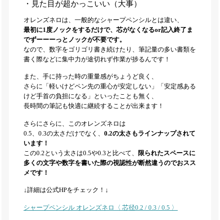
・見た目が超かっこいい（大事）
オレンズネロは、一般的なシャープペンシルとは違い、
最初に1度ノックをするだけで、芯がなくなるor記入終了ま
でずーーーっとノックが不要です。
なので、数字をゴリゴリ書き続けたり、筆記量の多い書類を
書く際などに集中力が途切れず作業が捗るんです！
また、手に持った時の重量感がちょうど良く、
さらに「軽いけどペン先の重心が安定しない」「安定感ある
けど手首の負担になる」といったことも無く、
長時間の筆記も快適に継続することが出来ます！
さらにさらに、このオレンズネロは
0.5、0.3の太さだけでなく、
0.2の太さもラインナップされて
います！
この0.2という太さは0.5や0.3と比べて、
限られたスペースに
多くの文字や数字を書いた際の視認性が断然違うのでおスス
メです！
↓詳細は公式HPをチェック！↓
シャープペンシル オレンズネロ〈 芯径0.2 / 0.3 / 0.5 〉