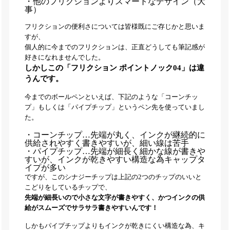
・他のフリクションよりスマートなデザイン（大
事）
フリクションの便利さについては皆様既にご存じかと思いま
すが、
個人的に今までのフリクションは、正直どうしても筆記感が
好きになれませんでした。
しかしこの「フリクション ポイントノック04」は違
うんです。
今までのボールペンといえば、下記のような「コーンチッ
プ」もしくは「パイプチップ」というペン先を使っていまし
た。
・コーンチップ…先端が丸く、インクが継続的に
供給されやすく書きやすいが、細い線は苦手
・パイプチップ…先端が細長く細かな線が書きや
すいが、インクが乾きやすい構造な為キャップタ
イプが多い
ですが、このシナジーチップは上記の2つのチップのいいと
こどりをしているチップで、
先端が細長いので小さな文字が書きやすく、かつインクの供
給がスムーズでサラサラ書きやすいんです！
しかもパイプチップよりもインクが乾きにくい構造な為、キ