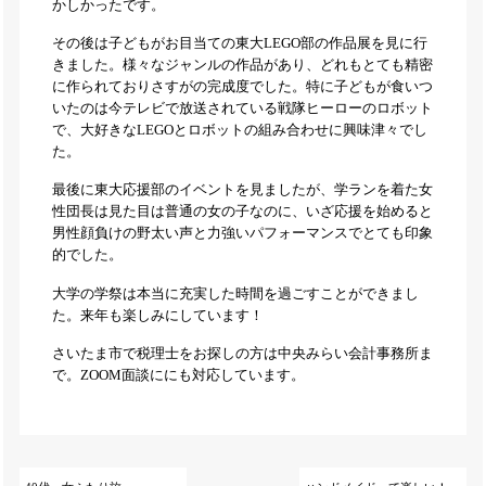
かしかったです。
その後は子どもがお目当ての東大LEGO部の作品展を見に行
きました。様々なジャンルの作品があり、どれもとても精密
に作られておりさすがの完成度でした。特に子どもが食いつ
いたのは今テレビで放送されている戦隊ヒーローのロボット
で、大好きなLEGOとロボットの組み合わせに興味津々でし
た。
最後に東大応援部のイベントを見ましたが、学ランを着た女
性団長は見た目は普通の女の子なのに、いざ応援を始めると
男性顔負けの野太い声と力強いパフォーマンスでとても印象
的でした。
大学の学祭は本当に充実した時間を過ごすことができまし
た。来年も楽しみにしています！
さいたま市で税理士をお探しの方は中央みらい会計事務所ま
で。ZOOM面談ににも対応しています。