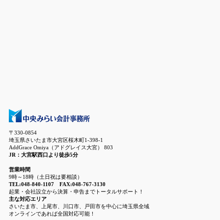
〒330-0854
埼玉県さいたま市大宮区桜木町1-398-1
AddGrace Omiya（アドグレイス大宮） 803
JR：大宮駅西口より徒歩5分
営業時間
9時～18時（土日祝は要相談）
TEL:048-840-1107 FAX:048-767-3130
起業・会社設立から決算・申告までトータルサポート！
主な対応エリア
さいたま市、上尾市、川口市、戸田市を中心に埼玉県全域
オンラインであれば全国対応可能！