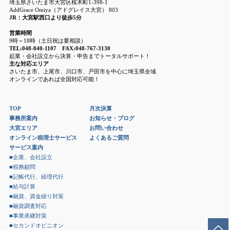
埼玉県さいたま市大宮区桜木町1-398-1
AddGrace Omiya（アドグレイス大宮） 803
JR：大宮駅西口より徒歩5分
営業時間
9時～18時（土日祝は要相談）
TEL:048-840-1107 FAX:048-767-3130
起業・会社設立から決算・申告までトータルサポート！
主な対応エリア
さいたま市、上尾市、川口市、戸田市を中心に埼玉県全域
オンラインであれば全国対応可能！
TOP
月次決算
事務所案内
お知らせ・ブログ
大宮エリア
お問い合わせ
オンライン税理士サービス
よくあるご質問
サービス案内
■企業、会社設立
■税務顧問
■記帳代行、経理代行
■給与計算
■融資、資金繰り対策
■融資調査対応
■事業承継対策
■セカンドオピニオン