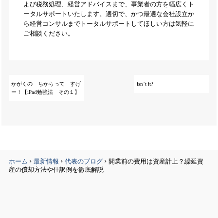
よび税務処理、経営アドバイスまで、事業者の方を幅広くト
ータルサポートいたします。適切で、かつ最適な会社設立か
ら経営コンサルまでトータルサポートしてほしい方は気軽に
ご相談ください。
かがくの ちからって すげ
isn’t it?
ー！【iPad勉強法 その１】
›
›
›
ホーム
最新情報
代表のブログ
開業前の費用は資産計上？繰延資
産の償却方法や仕訳例を徹底解説