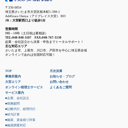
〒330-0854
埼玉県さいたま市大宮区桜木町1-398-1
AddGrace Omiya（アドグレイス大宮） 803
JR：大宮駅西口より徒歩5分
営業時間
9時～18時（土日祝は要相談）
TEL:048-840-1107 FAX:048-767-3130
起業・会社設立から決算・申告までトータルサポート！
主な対応エリア
さいたま市、上尾市、川口市、戸田市を中心に埼玉県全域
オンラインであれば全国対応可能！
TOP
月次決算
事務所案内
お知らせ・ブログ
大宮エリア
お問い合わせ
オンライン税理士サービス
よくあるご質問
サービス案内
■企業、会社設立
■税務顧問
■記帳代行、経理代行
■給与計算
■融資、資金繰り対策
■融資調査対応