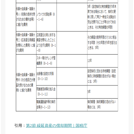
引用：
第2節 繰延資産の償却期間｜国税庁