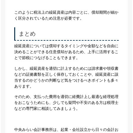
このように税法上の繰延資産は内容ごとに、償却期間が細か
く区分されているため注意が必要です。
まとめ
繰延資産については償却するタイミングや金額などを自由に
決めることができる任意償却があるため、上手に活用するこ
とで節税につなげることもできます。
しかし、繰延資産を適切に計上するためには請求書や領収書
などの証拠書類を正しく保存しておくことや、繰延資産に該
当するのかどうかの判断など気をつけるべきポイントも多々
あります。
そのため、支払った費用を適切に経費計上し最適な経理処理
をおこなうためにも、少しでも疑問や不安のある方は税理士
などの専門家に相談してみましょう。
中央みらい会計事務所は、起業・会社設立から日々の会計お