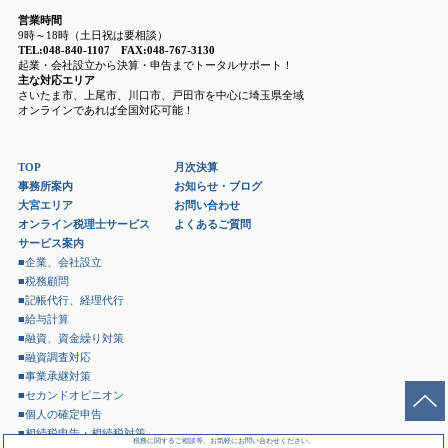
営業時間
9時～18時（土日祝は要相談）
TEL:048-840-1107 FAX:048-767-3130
起業・会社設立から決算・申告までトータルサポート！
主な対応エリア
さいたま市、上尾市、川口市、戸田市を中心に埼玉県全域
オンラインであれば全国対応可能！
TOP
月次決算
事務所案内
お知らせ・ブログ
大宮エリア
お問い合わせ
オンライン税理士サービス
よくあるご質問
サービス案内
■企業、会社設立
■税務顧問
■記帳代行、経理代行
■給与計算
■融資、資金繰り対策
■融資調査対応
■事業承継対策
■セカンドオピニオン
■個人の確定申告
■相続税申告・相続税対策
税務に関するご相談等、お気軽にお問い合わせください。