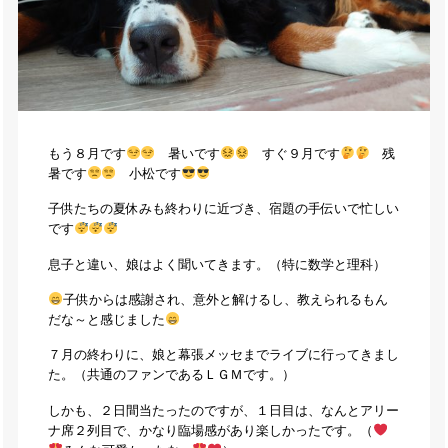
もう８月です
暑いです
すぐ９月です
残
暑です
小松です
子供たちの夏休みも終わりに近づき、宿題の手伝いで忙しい
です
息子と違い、娘はよく聞いてきます。（特に数学と理科）
子供からは感謝され、意外と解けるし、教えられるもん
だな～と感じました
７月の終わりに、娘と幕張メッセまでライブに行ってきまし
た。（共通のファンであるＬＧＭです。）
しかも、２日間当たったのですが、１日目は、なんとアリー
ナ席２列目で、かなり臨場感があり楽しかったです。（