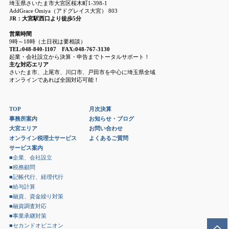
埼玉県さいたま市大宮区桜木町1-398-1
AddGrace Omiya（アドグレイス大宮） 803
JR：大宮駅西口より徒歩5分
営業時間
9時～18時（土日祝は要相談）
TEL:048-840-1107 FAX:048-767-3130
起業・会社設立から決算・申告までトータルサポート！
主な対応エリア
さいたま市、上尾市、川口市、戸田市を中心に埼玉県全域
オンラインであれば全国対応可能！
TOP
月次決算
事務所案内
お知らせ・ブログ
大宮エリア
お問い合わせ
オンライン税理士サービス
よくあるご質問
サービス案内
■企業、会社設立
■税務顧問
■記帳代行、経理代行
■給与計算
■融資、資金繰り対策
■融資調査対応
■事業承継対策
■セカンドオピニオン