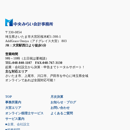
〒330-0854
埼玉県さいたま市大宮区桜木町1-398-1
AddGrace Omiya（アドグレイス大宮） 803
JR：大宮駅西口より徒歩5分
営業時間
9時～18時（土日祝は要相談）
TEL:048-840-1107 FAX:048-767-3130
起業・会社設立から決算・申告までトータルサポート！
主な対応エリア
さいたま市、上尾市、川口市、戸田市を中心に埼玉県全域
オンラインであれば全国対応可能！
TOP
月次決算
事務所案内
お知らせ・ブログ
大宮エリア
お問い合わせ
オンライン税理士サービス
よくあるご質問
サービス案内
■企業、会社設立
■税務顧問