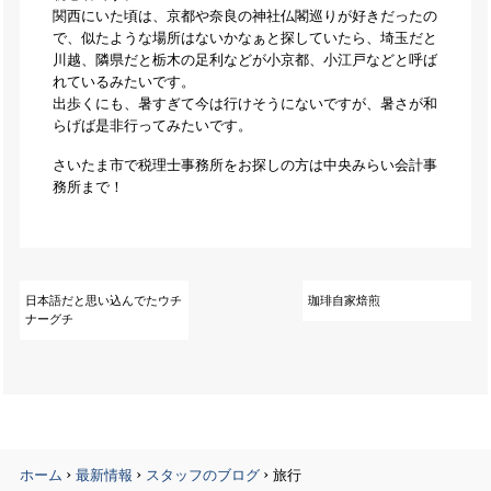
関西にいた頃は、京都や奈良の神社仏閣巡りが好きだったの
で、似たような場所はないかなぁと探していたら、埼玉だと
川越、隣県だと栃木の足利などが小京都、小江戸などと呼ば
れているみたいです。
出歩くにも、暑すぎて今は行けそうにないですが、暑さが和
らげば是非行ってみたいです。
さいたま市で税理士事務所をお探しの方は中央みらい会計事
務所まで！
日本語だと思い込んでたウチ
珈琲自家焙煎
ナーグチ
›
›
›
ホーム
最新情報
スタッフのブログ
旅行