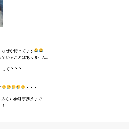
、なぜか待ってます
っていることはありません。
・って？？？
す
・・・
央みらい会計事務所まで！
！！