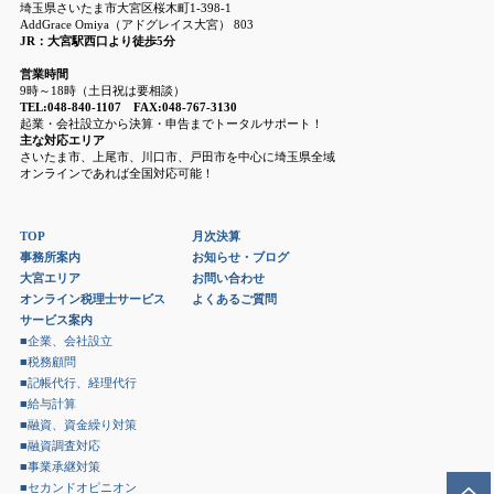
埼玉県さいたま市大宮区桜木町1-398-1
AddGrace Omiya（アドグレイス大宮） 803
JR：大宮駅西口より徒歩5分
営業時間
9時～18時（土日祝は要相談）
TEL:048-840-1107 FAX:048-767-3130
起業・会社設立から決算・申告までトータルサポート！
主な対応エリア
さいたま市、上尾市、川口市、戸田市を中心に埼玉県全域
オンラインであれば全国対応可能！
TOP
月次決算
事務所案内
お知らせ・ブログ
大宮エリア
お問い合わせ
オンライン税理士サービス
よくあるご質問
サービス案内
■企業、会社設立
■税務顧問
■記帳代行、経理代行
■給与計算
■融資、資金繰り対策
■融資調査対応
■事業承継対策
■セカンドオピニオン