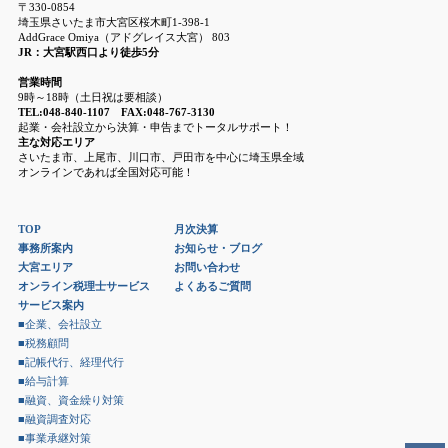
〒330-0854
埼玉県さいたま市大宮区桜木町1-398-1
AddGrace Omiya（アドグレイス大宮） 803
JR：大宮駅西口より徒歩5分
営業時間
9時～18時（土日祝は要相談）
TEL:048-840-1107 FAX:048-767-3130
起業・会社設立から決算・申告までトータルサポート！
主な対応エリア
さいたま市、上尾市、川口市、戸田市を中心に埼玉県全域
オンラインであれば全国対応可能！
TOP
月次決算
事務所案内
お知らせ・ブログ
大宮エリア
お問い合わせ
オンライン税理士サービス
よくあるご質問
サービス案内
■企業、会社設立
■税務顧問
■記帳代行、経理代行
■給与計算
■融資、資金繰り対策
■融資調査対応
■事業承継対策