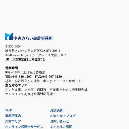
〒330-0854
埼玉県さいたま市大宮区桜木町1-398-1
AddGrace Omiya（アドグレイス大宮） 803
JR：大宮駅西口より徒歩5分
営業時間
9時～18時（土日祝は要相談）
TEL:048-840-1107 FAX:048-767-3130
起業・会社設立から決算・申告までトータルサポート！
主な対応エリア
さいたま市、上尾市、川口市、戸田市を中心に埼玉県全域
オンラインであれば全国対応可能！
TOP
月次決算
事務所案内
お知らせ・ブログ
大宮エリア
お問い合わせ
オンライン税理士サービス
よくあるご質問