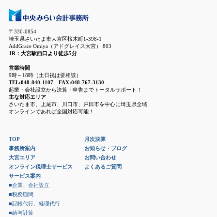
〒330-0854
埼玉県さいたま市大宮区桜木町1-398-1
AddGrace Omiya（アドグレイス大宮） 803
JR：大宮駅西口より徒歩5分
営業時間
9時～18時（土日祝は要相談）
TEL:048-840-1107 FAX:048-767-3130
起業・会社設立から決算・申告までトータルサポート！
主な対応エリア
さいたま市、上尾市、川口市、戸田市を中心に埼玉県全域
オンラインであれば全国対応可能！
TOP
月次決算
事務所案内
お知らせ・ブログ
大宮エリア
お問い合わせ
オンライン税理士サービス
よくあるご質問
サービス案内
■企業、会社設立
■税務顧問
■記帳代行、経理代行
■給与計算