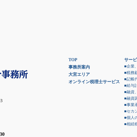
TOP
サービ
■企業
事務所案内
■税務
大宮エリア
■記帳
オンライン税理士サービス
■給与
■融資
■融資
3
■事業
■セカ
■個人
■相続
30