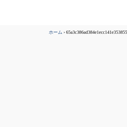
ホーム
›
65a3c386ad384e1ecc141e353855