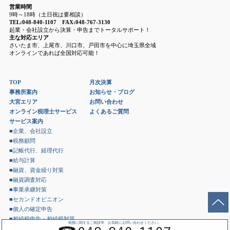
営業時間
9時～18時（土日祝は要相談）
TEL:048-840-1107 FAX:048-767-3130
起業・会社設立から決算・申告までトータルサポート！
主な対応エリア
さいたま市、上尾市、川口市、戸田市を中心に埼玉県全域
オンラインであれば全国対応可能！
TOP
月次決算
事務所案内
お知らせ・ブログ
大宮エリア
お問い合わせ
オンライン税理士サービス
よくあるご質問
サービス案内
■企業、会社設立
■税務顧問
■記帳代行、経理代行
■給与計算
■融資、資金繰り対策
■融資調査対応
■事業承継対策
■セカンドオピニオン
■個人の確定申告
■相続税申告・相続税対策
税務に関するご相談等、お気軽にお問い合わせください。