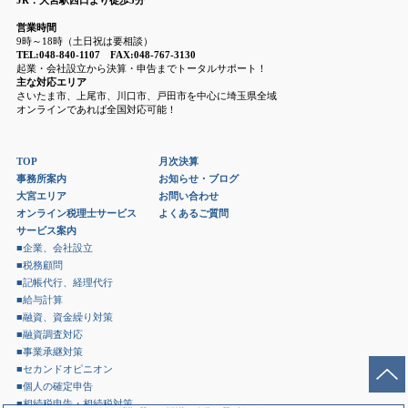
営業時間
9時～18時（土日祝は要相談）
TEL:048-840-1107 FAX:048-767-3130
起業・会社設立から決算・申告までトータルサポート！
主な対応エリア
さいたま市、上尾市、川口市、戸田市を中心に埼玉県全域
オンラインであれば全国対応可能！
TOP
月次決算
事務所案内
お知らせ・ブログ
大宮エリア
お問い合わせ
オンライン税理士サービス
よくあるご質問
サービス案内
■企業、会社設立
■税務顧問
■記帳代行、経理代行
■給与計算
■融資、資金繰り対策
■融資調査対応
■事業承継対策
■セカンドオピニオン
■個人の確定申告
■相続税申告・相続税対策