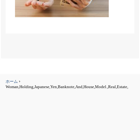
›
ホーム
Woman,Holding,Japanese,Yen,Banknote,And,House,Model.,Real,Estate,