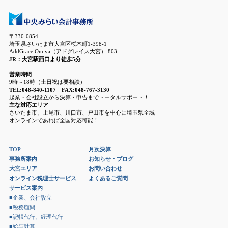
〒330-0854
埼玉県さいたま市大宮区桜木町1-398-1
AddGrace Omiya（アドグレイス大宮） 803
JR：大宮駅西口より徒歩5分
営業時間
9時～18時（土日祝は要相談）
TEL:048-840-1107 FAX:048-767-3130
起業・会社設立から決算・申告までトータルサポート！
主な対応エリア
さいたま市、上尾市、川口市、戸田市を中心に埼玉県全域
オンラインであれば全国対応可能！
TOP
月次決算
事務所案内
お知らせ・ブログ
大宮エリア
お問い合わせ
オンライン税理士サービス
よくあるご質問
サービス案内
■企業、会社設立
■税務顧問
■記帳代行、経理代行
■給与計算