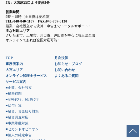
JR：大宮駅西口より徒歩5分
営業時間
9時～18時（土日祝は要相談）
TEL:048-840-1107 FAX:048-767-3130
起業・会社設立から決算・申告までトータルサポート！
主な対応エリア
さいたま市、上尾市、川口市、戸田市を中心に埼玉県全域
オンラインであれば全国対応可能！
TOP
月次決算
事務所案内
お知らせ・ブログ
大宮エリア
お問い合わせ
オンライン税理士サービス
よくあるご質問
サービス案内
■企業、会社設立
■税務顧問
■記帳代行、経理代行
■給与計算
■融資、資金繰り対策
■融資調査対応
■事業承継対策
■セカンドオピニオン
■個人の確定申告