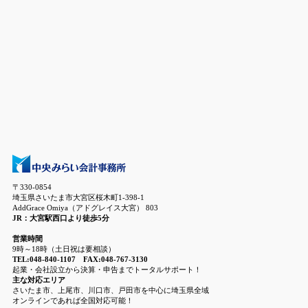
〒330-0854
埼玉県さいたま市大宮区桜木町1-398-1
AddGrace Omiya（アドグレイス大宮） 803
JR：大宮駅西口より徒歩5分
営業時間
9時～18時（土日祝は要相談）
TEL:048-840-1107 FAX:048-767-3130
起業・会社設立から決算・申告までトータルサポート！
主な対応エリア
さいたま市、上尾市、川口市、戸田市を中心に埼玉県全域
オンラインであれば全国対応可能！