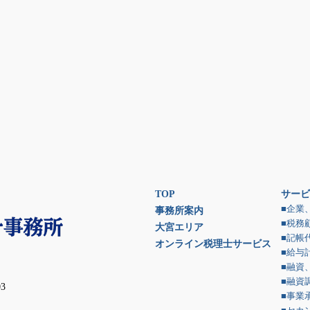
TOP
サービ
■企業
事務所案内
■税務
大宮エリア
■記帳
オンライン税理士サービス
■給与
■融資
■融資
3
■事業