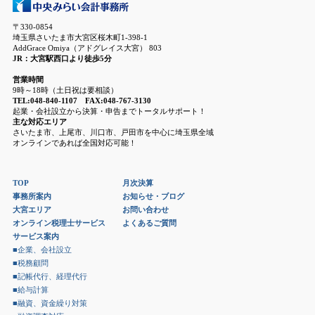
〒330-0854
埼玉県さいたま市大宮区桜木町1-398-1
AddGrace Omiya（アドグレイス大宮） 803
JR：大宮駅西口より徒歩5分
営業時間
9時～18時（土日祝は要相談）
TEL:048-840-1107 FAX:048-767-3130
起業・会社設立から決算・申告までトータルサポート！
主な対応エリア
さいたま市、上尾市、川口市、戸田市を中心に埼玉県全域
オンラインであれば全国対応可能！
TOP
月次決算
事務所案内
お知らせ・ブログ
大宮エリア
お問い合わせ
オンライン税理士サービス
よくあるご質問
サービス案内
■企業、会社設立
■税務顧問
■記帳代行、経理代行
■給与計算
■融資、資金繰り対策