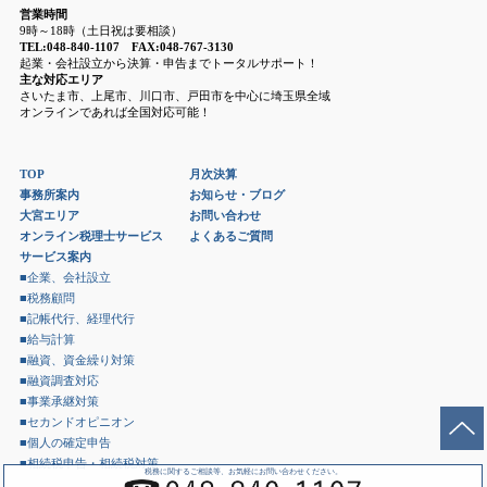
営業時間
9時～18時（土日祝は要相談）
TEL:048-840-1107 FAX:048-767-3130
起業・会社設立から決算・申告までトータルサポート！
主な対応エリア
さいたま市、上尾市、川口市、戸田市を中心に埼玉県全域
オンラインであれば全国対応可能！
TOP
月次決算
事務所案内
お知らせ・ブログ
大宮エリア
お問い合わせ
オンライン税理士サービス
よくあるご質問
サービス案内
■企業、会社設立
■税務顧問
■記帳代行、経理代行
■給与計算
■融資、資金繰り対策
■融資調査対応
■事業承継対策
■セカンドオピニオン
■個人の確定申告
■相続税申告・相続税対策
税務に関するご相談等、お気軽にお問い合わせください。