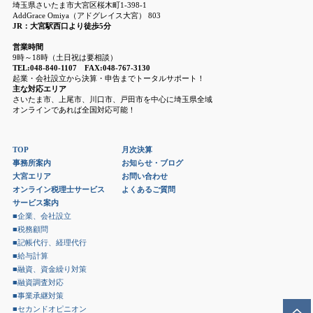
埼玉県さいたま市大宮区桜木町1-398-1
AddGrace Omiya（アドグレイス大宮） 803
JR：大宮駅西口より徒歩5分
営業時間
9時～18時（土日祝は要相談）
TEL:048-840-1107 FAX:048-767-3130
起業・会社設立から決算・申告までトータルサポート！
主な対応エリア
さいたま市、上尾市、川口市、戸田市を中心に埼玉県全域
オンラインであれば全国対応可能！
TOP
月次決算
事務所案内
お知らせ・ブログ
大宮エリア
お問い合わせ
オンライン税理士サービス
よくあるご質問
サービス案内
■企業、会社設立
■税務顧問
■記帳代行、経理代行
■給与計算
■融資、資金繰り対策
■融資調査対応
■事業承継対策
■セカンドオピニオン