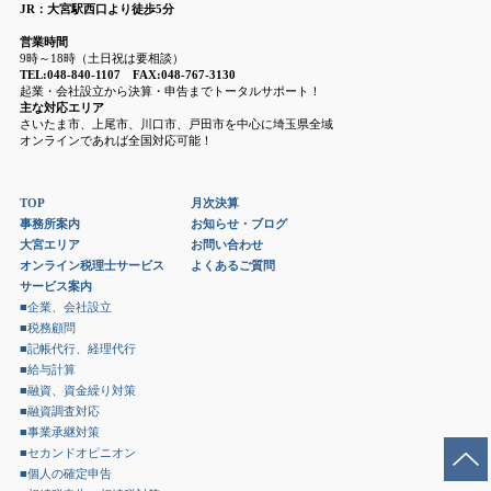
JR：大宮駅西口より徒歩5分
営業時間
9時～18時（土日祝は要相談）
TEL:048-840-1107 FAX:048-767-3130
起業・会社設立から決算・申告までトータルサポート！
主な対応エリア
さいたま市、上尾市、川口市、戸田市を中心に埼玉県全域
オンラインであれば全国対応可能！
TOP
月次決算
事務所案内
お知らせ・ブログ
大宮エリア
お問い合わせ
オンライン税理士サービス
よくあるご質問
サービス案内
■企業、会社設立
■税務顧問
■記帳代行、経理代行
■給与計算
■融資、資金繰り対策
■融資調査対応
■事業承継対策
■セカンドオピニオン
■個人の確定申告