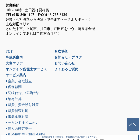
営業時間
9時～18時（土日祝は要相談）
TEL:048-840-1107 FAX:048-767-3130
起業・会社設立から決算・申告までトータルサポート！
主な対応エリア
さいたま市、上尾市、川口市、戸田市を中心に埼玉県全域
オンラインであれば全国対応可能！
TOP
月次決算
事務所案内
お知らせ・ブログ
大宮エリア
お問い合わせ
オンライン税理士サービス
よくあるご質問
サービス案内
■企業、会社設立
■税務顧問
■記帳代行、経理代行
■給与計算
■融資、資金繰り対策
■融資調査対応
■事業承継対策
■セカンドオピニオン
■個人の確定申告
■相続税申告・相続税対策
税務に関するご相談等、お気軽にお問い合わせください。