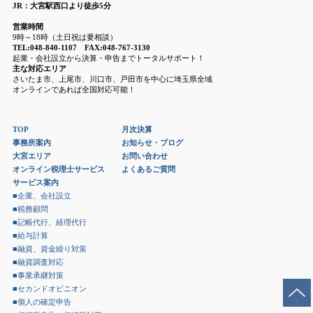
JR：大宮駅西口より徒歩5分
営業時間
9時～18時（土日祝は要相談）
TEL:048-840-1107 FAX:048-767-3130
起業・会社設立から決算・申告までトータルサポート！
主な対応エリア
さいたま市、上尾市、川口市、戸田市を中心に埼玉県全域
オンラインであれば全国対応可能！
TOP
月次決算
事務所案内
お知らせ・ブログ
大宮エリア
お問い合わせ
オンライン税理士サービス
よくあるご質問
サービス案内
■企業、会社設立
■税務顧問
■記帳代行、経理代行
■給与計算
■融資、資金繰り対策
■融資調査対応
■事業承継対策
■セカンドオピニオン
■個人の確定申告