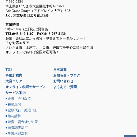
〒330-0854
埼玉県さいたま市大宮区桜木町1-398-1
AddGrace Omiya（アドグレイス大宮） 803
JR：大宮駅西口より徒歩5分
営業時間
9時～18時（土日祝は要相談）
TEL:048-840-1107 FAX:048-767-3130
起業・会社設立から決算・申告までトータルサポート！
主な対応エリア
さいたま市、上尾市、川口市、戸田市を中心に埼玉県全域
オンラインであれば全国対応可能！
TOP
月次決算
事務所案内
お知らせ・ブログ
大宮エリア
お問い合わせ
オンライン税理士サービス
よくあるご質問
サービス案内
■企業、会社設立
■税務顧問
■記帳代行、経理代行
■給与計算
■融資、資金繰り対策
■融資調査対応
■事業承継対策