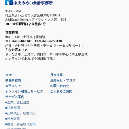
〒330-0854
埼玉県さいたま市大宮区桜木町1-398-1
AddGrace Omiya（アドグレイス大宮） 803
JR：大宮駅西口より徒歩5分
営業時間
9時～18時（土日祝は要相談）
TEL:048-840-1107 FAX:048-767-3130
起業・会社設立から決算・申告までトータルサポート！
主な対応エリア
さいたま市、上尾市、川口市、戸田市を中心に埼玉県全域
オンラインであれば全国対応可能！
TOP
月次決算
事務所案内
お知らせ・ブログ
大宮エリア
お問い合わせ
オンライン税理士サービス
よくあるご質問
サービス案内
■企業、会社設立
■税務顧問
■記帳代行、経理代行
■給与計算
■融資、資金繰り対策