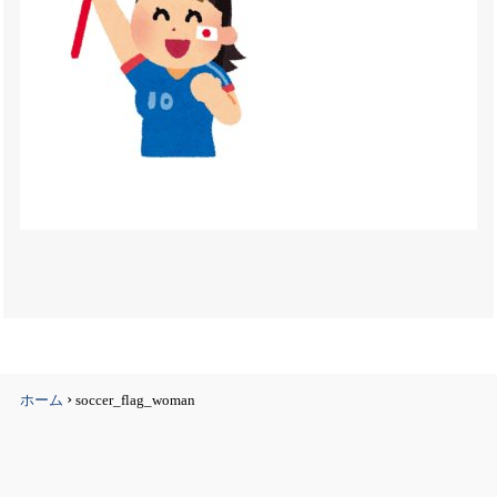
›
ホーム
soccer_flag_woman