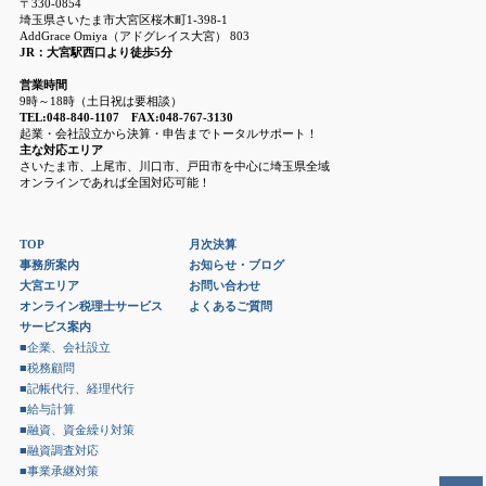
〒330-0854
埼玉県さいたま市大宮区桜木町1-398-1
AddGrace Omiya（アドグレイス大宮） 803
JR：大宮駅西口より徒歩5分
営業時間
9時～18時（土日祝は要相談）
TEL:048-840-1107 FAX:048-767-3130
起業・会社設立から決算・申告までトータルサポート！
主な対応エリア
さいたま市、上尾市、川口市、戸田市を中心に埼玉県全域
オンラインであれば全国対応可能！
TOP
月次決算
事務所案内
お知らせ・ブログ
大宮エリア
お問い合わせ
オンライン税理士サービス
よくあるご質問
サービス案内
■企業、会社設立
■税務顧問
■記帳代行、経理代行
■給与計算
■融資、資金繰り対策
■融資調査対応
■事業承継対策