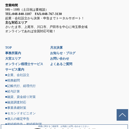
営業時間
9時～18時（土日祝は要相談）
TEL:048-840-1107 FAX:048-767-3130
起業・会社設立から決算・申告までトータルサポート！
主な対応エリア
さいたま市、上尾市、川口市、戸田市を中心に埼玉県全域
オンラインであれば全国対応可能！
TOP
月次決算
事務所案内
お知らせ・ブログ
大宮エリア
お問い合わせ
オンライン税理士サービス
よくあるご質問
サービス案内
■企業、会社設立
■税務顧問
■記帳代行、経理代行
■給与計算
■融資、資金繰り対策
■融資調査対応
■事業承継対策
■セカンドオピニオン
■個人の確定申告
■相続税申告・相続税対策
税務に関するご相談等、お気軽にお問い合わせください。