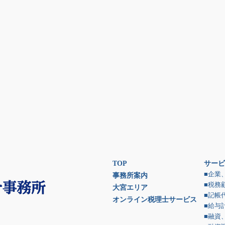
TOP
サービ
■企業
事務所案内
■税務
大宮エリア
■記帳
オンライン税理士サービス
■給与
■融資