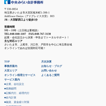
〒330-0854
埼玉県さいたま市大宮区桜木町1-398-1
AddGrace Omiya（アドグレイス大宮） 803
JR：大宮駅西口より徒歩5分
営業時間
9時～18時（土日祝は要相談）
TEL:048-840-1107 FAX:048-767-3130
起業・会社設立から決算・申告までトータルサポート！
主な対応エリア
さいたま市、上尾市、川口市、戸田市を中心に埼玉県全域
オンラインであれば全国対応可能！
TOP
月次決算
事務所案内
お知らせ・ブログ
大宮エリア
お問い合わせ
オンライン税理士サービス
よくあるご質問
サービス案内
■企業、会社設立
■税務顧問
■記帳代行、経理代行
■給与計算
■融資、資金繰り対策