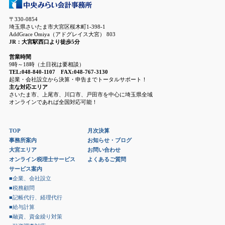
〒330-0854
埼玉県さいたま市大宮区桜木町1-398-1
AddGrace Omiya（アドグレイス大宮） 803
JR：大宮駅西口より徒歩5分
営業時間
9時～18時（土日祝は要相談）
TEL:048-840-1107 FAX:048-767-3130
起業・会社設立から決算・申告までトータルサポート！
主な対応エリア
さいたま市、上尾市、川口市、戸田市を中心に埼玉県全域
オンラインであれば全国対応可能！
TOP
月次決算
事務所案内
お知らせ・ブログ
大宮エリア
お問い合わせ
オンライン税理士サービス
よくあるご質問
サービス案内
■企業、会社設立
■税務顧問
■記帳代行、経理代行
■給与計算
■融資、資金繰り対策