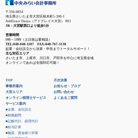
〒330-0854
埼玉県さいたま市大宮区桜木町1-398-1
AddGrace Omiya（アドグレイス大宮） 803
JR：大宮駅西口より徒歩5分
営業時間
9時～18時（土日祝は要相談）
TEL:048-840-1107 FAX:048-767-3130
起業・会社設立から決算・申告までトータルサポート！
主な対応エリア
さいたま市、上尾市、川口市、戸田市を中心に埼玉県全域
オンラインであれば全国対応可能！
TOP
月次決算
事務所案内
お知らせ・ブログ
大宮エリア
お問い合わせ
オンライン税理士サービス
よくあるご質問
サービス案内
■企業、会社設立
■税務顧問
■記帳代行、経理代行
■給与計算
■融資、資金繰り対策