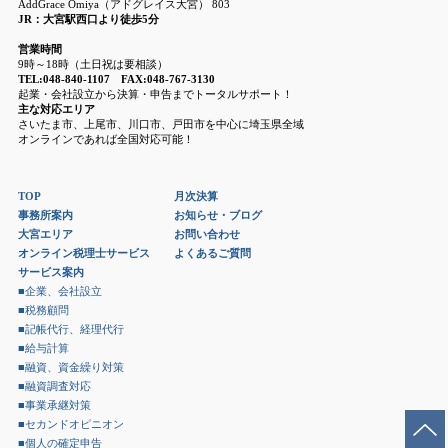
AddGrace Omiya（アドグレイス大宮） 803
JR：大宮駅西口より徒歩5分
営業時間
9時～18時（土日祝は要相談）
TEL:048-840-1107 FAX:048-767-3130
起業・会社設立から決算・申告までトータルサポート！
主な対応エリア
さいたま市、上尾市、川口市、戸田市を中心に埼玉県全域
オンラインであれば全国対応可能！
TOP
月次決算
事務所案内
お知らせ・ブログ
大宮エリア
お問い合わせ
オンライン税理士サービス
よくあるご質問
サービス案内
■企業、会社設立
■税務顧問
■記帳代行、経理代行
■給与計算
■融資、資金繰り対策
■融資調査対応
■事業承継対策
■セカンドオピニオン
■個人の確定申告