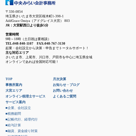
〒330-0854
埼玉県さいたま市大宮区桜木町1-398-1
AddGrace Omiya（アドグレイス大宮） 803
JR：大宮駅西口より徒歩5分
営業時間
9時～18時（土日祝は要相談）
TEL:048-840-1107 FAX:048-767-3130
起業・会社設立から決算・申告までトータルサポート！
主な対応エリア
さいたま市、上尾市、川口市、戸田市を中心に埼玉県全域
オンラインであれば全国対応可能！
TOP
月次決算
事務所案内
お知らせ・ブログ
大宮エリア
お問い合わせ
オンライン税理士サービス
よくあるご質問
サービス案内
■企業、会社設立
■税務顧問
■記帳代行、経理代行
■給与計算
■融資、資金繰り対策