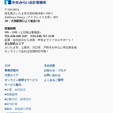
〒330-0854
埼玉県さいたま市大宮区桜木町1-398-1
AddGrace Omiya（アドグレイス大宮） 803
JR：大宮駅西口より徒歩5分
営業時間
9時～18時（土日祝は要相談）
TEL:048-840-1107 FAX:048-767-3130
起業・会社設立から決算・申告までトータルサポート！
主な対応エリア
さいたま市、上尾市、川口市、戸田市を中心に埼玉県全域
オンラインであれば全国対応可能！
TOP
月次決算
事務所案内
お知らせ・ブログ
大宮エリア
お問い合わせ
オンライン税理士サービス
よくあるご質問
サービス案内
■企業、会社設立
■税務顧問
■記帳代行、経理代行
■給与計算
■融資、資金繰り対策