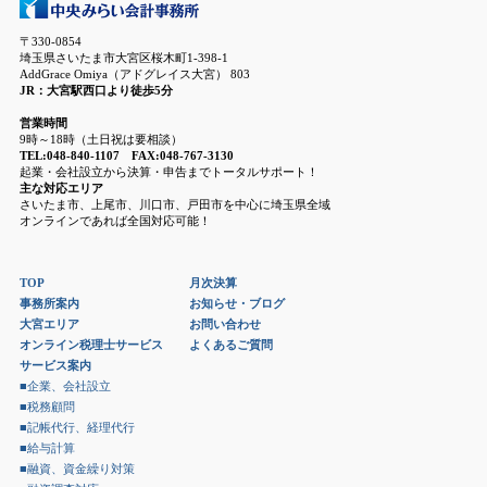
〒330-0854
埼玉県さいたま市大宮区桜木町1-398-1
AddGrace Omiya（アドグレイス大宮） 803
JR：大宮駅西口より徒歩5分
営業時間
9時～18時（土日祝は要相談）
TEL:048-840-1107 FAX:048-767-3130
起業・会社設立から決算・申告までトータルサポート！
主な対応エリア
さいたま市、上尾市、川口市、戸田市を中心に埼玉県全域
オンラインであれば全国対応可能！
TOP
月次決算
事務所案内
お知らせ・ブログ
大宮エリア
お問い合わせ
オンライン税理士サービス
よくあるご質問
サービス案内
■企業、会社設立
■税務顧問
■記帳代行、経理代行
■給与計算
■融資、資金繰り対策