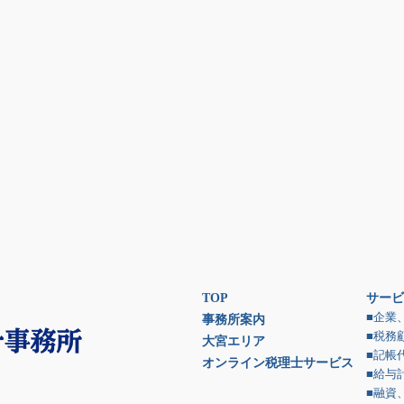
TOP
サービ
■企業
事務所案内
■税務
大宮エリア
■記帳
オンライン税理士サービス
■給与
■融資