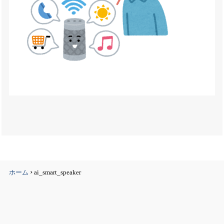
›
ホーム
ai_smart_speaker