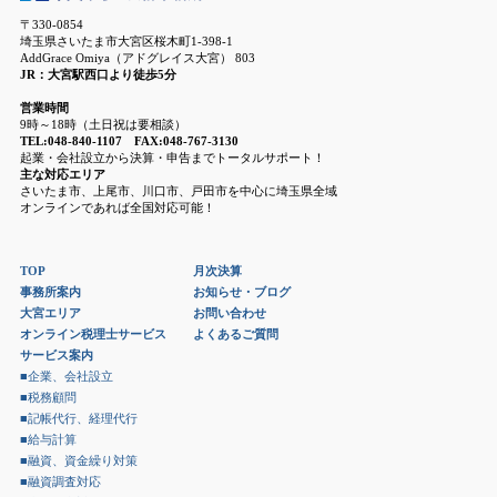
〒330-0854
埼玉県さいたま市大宮区桜木町1-398-1
AddGrace Omiya（アドグレイス大宮） 803
JR：大宮駅西口より徒歩5分
営業時間
9時～18時（土日祝は要相談）
TEL:048-840-1107 FAX:048-767-3130
起業・会社設立から決算・申告までトータルサポート！
主な対応エリア
さいたま市、上尾市、川口市、戸田市を中心に埼玉県全域
オンラインであれば全国対応可能！
TOP
月次決算
事務所案内
お知らせ・ブログ
大宮エリア
お問い合わせ
オンライン税理士サービス
よくあるご質問
サービス案内
■企業、会社設立
■税務顧問
■記帳代行、経理代行
■給与計算
■融資、資金繰り対策
■融資調査対応